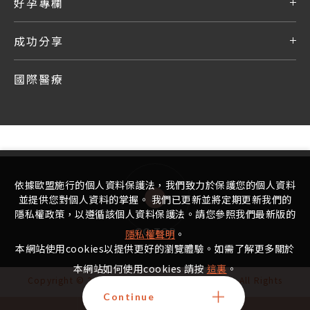
好孕專欄
成功分享
國際醫療
依據歐盟施行的個人資料保護法，我們致力於保護您的個人資料
並提供您對個人資料的掌握。 我們已更新並將定期更新我們的
隱私權政策，以遵循該個人資料保護法。請您參照我們最新版的
GO TOP
隱私權聲明
。
本網站使用cookies以提供更好的瀏覽體驗。如需了解更多關於
本網站如何使用cookies 請按
這裏
。
Copyright © 2022 - 2025 宏其生基國際生殖中心 All Rights
Reserved.
Continue
禁止任何網際網路服務業者轉錄本中心的資訊內容供人點閱