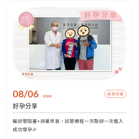
08/06
好孕分享
2024
好孕分享
輸卵管阻塞+卵巢早衰，試管療程一次取卵一次植入
成功懷孕🎉