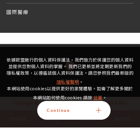
國際醫療
依據歐盟施行的個人資料保護法，我們致力於保護您的個人資料
並提供您對個人資料的掌握。 我們已更新並將定期更新我們的
隱私權政策，以遵循該個人資料保護法。請您參照我們最新版的
GO TOP
隱私權聲明
。
本網站使用cookies以提供更好的瀏覽體驗。如需了解更多關於
本網站如何使用cookies 請按
這裏
。
Copyright © 2022 - 2025 宏其生基國際生殖中心 All Rights
Reserved.
Continue
禁止任何網際網路服務業者轉錄本中心的資訊內容供人點閱
門診資訊
交通位置
聯絡我們
預約門診
Design
By iBest