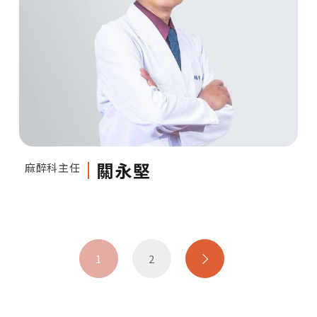
關永堅
麻醉科主任
1
2