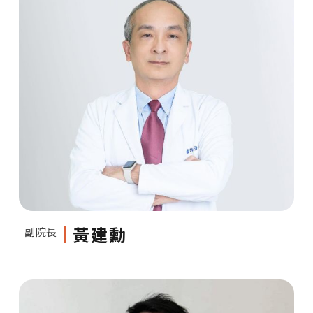
黃建勳
副院長