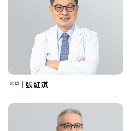
張紅淇
顧問