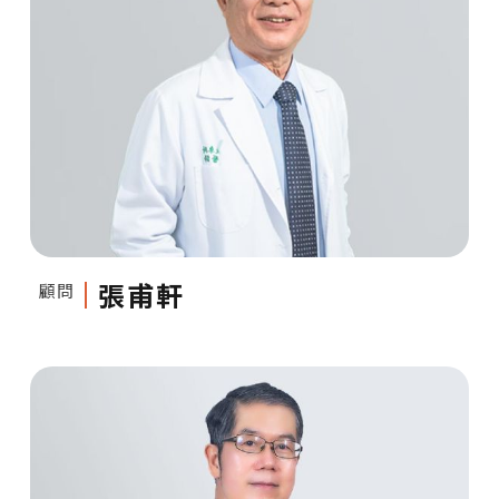
門診資訊
張甫軒
顧問