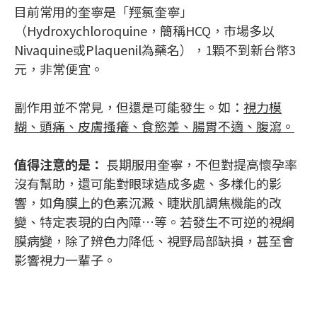
目前常用的奎寧是「羥氯奎寧」
（Hydroxychloroquine，簡稱HCQ，市場多以
Nivaquine或Plaquenil為藥名），1顆不到新台幣3
元，非常便宜。
副作用並不常見，但還是可能發生。如：
視力模
糊、頭痛、皮膚搔癢、食慾差、腸胃不適、腹瀉。
值得注意的是：
長期服用奎寧，不但對提高懷孕率
沒有幫助，還可能對眼球造成多處、多樣化的影
響，如角膜上的色素沉澱、睫狀肌調焦機能的改
變、特定表現的白內障…等。若發生不可逆的視網
膜病變，除了辨色力降低、視野局部缺損，甚至會
影響視力一輩子。