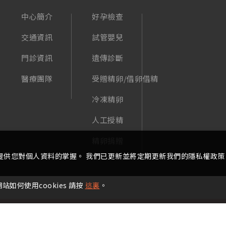
中心簡介
好孕檢查
交通資訊
試管嬰兒
門診資訊
遺傳診斷
醫療團隊
受贈精卵/借卵借精
冷凍精卵
人工授精
精卵捐贈
提供您對個人資料的掌握。 我們已更新並將定期更新我們的隱私權政策
如何使用cookies 請按
這裏
。
ight © 2022 - 2025 宏其生基國際生殖中心 All Rights Reserved.
Design
B
禁止任何網際網路服務業者轉錄本中心的資訊內容供人點閱