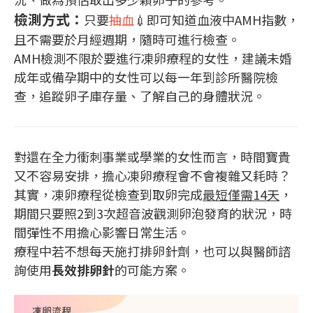
檢測方式：
只要
抽血
💉即可知道血液中AMH指數，
且不需要於月經週期，隨時可進行檢查。
AMH檢測不限於要進行凍卵療程的女性，建議未婚
成年或備孕期中的女性可以每一年到診所醫院檢
查，追蹤卵子庫存量、了解自己的身體狀況。
對還在全力衝刺事業或學業的女性而言，時間寶貴
又不容易安排，擔心凍卵療程會不會複雜又耗時？
其實，凍卵療程從檢查到取卵完成
最短僅需14天
，
期間只要照2到3次超音波觀測卵泡發育的狀況，時
間彈性不用擔心影響日常生活。
療程中若不想每天施打排卵針劑，也可以與醫師諮
詢使用
長效排卵針
的可能方案。