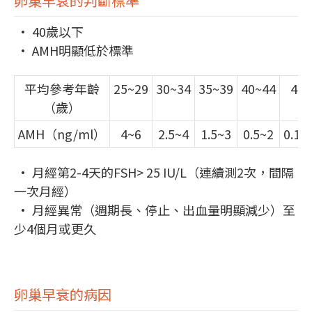
卵巢早衰的判斷標準
• 40歲以下
• AMH明顯低於標準
平均參考年齡
25~29
30~34
35~39
40~44
45
（歲）
AMH（ng/ml）
4~6
2.5~4
1.5~3
0.5~2
0.1~
• 月經第2-4天的FSH> 25 IU/L（連續測2次，間隔
一次月經）
• 月經異常（週期長、停止、出血量明顯減少）至
少4個月或更久
卵巢早衰的病因