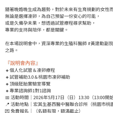
隨著晚婚晚生成為趨勢，對於未來有生育規劃的女性
無論是選擇凍卵，為自己預留一份安心的可能，
或是久備孕未果，想透過試管療程尋求幫助，
專業的支持與陪伴，都是關鍵。
在本場說明會中，資深專業的生殖科醫師 #黃建勳副
之路。
『說明會內容』
🔸個人化試管＆凍卵療程
🔸試管補助3.0＆桃園市凍卵補助
🔸頂級胚胎實驗室導覽
🔸專業諮詢師1對1諮詢
📅 活動時間｜2026年5月17日（日）13:30（13:00
📍 活動地點｜宏其生基西醫中醫聯合診所（桃園市桃園
💌 免費報名｜（名額有限，額滿截止）