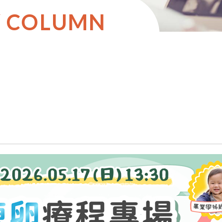
Y COLUMN
】