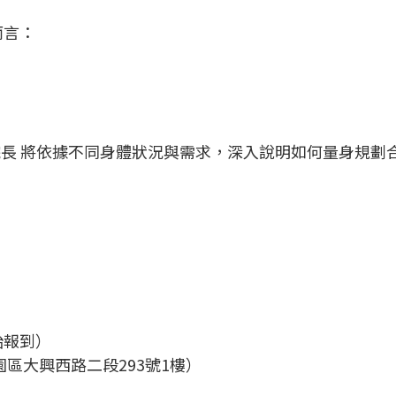
而言：
院長 將依據不同身體狀況與需求，深入說明如何量身規
開始報到）
區大興西路二段293號1樓）