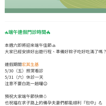
端午連假門診時間
🐲
🐲
本週六即將迎來端午佳節🚣
大家已經安排好出遊行程、準備好粽子吃好吃滿了嗎？
連假期間
宏其生基
5/30（五）照常看診
5/31（六）休診一天
注意不要白跑一趟囉😉
預祝大家端午節快樂🥚
也祝福在求子路上的備孕夫妻們都能順利『包中』💪