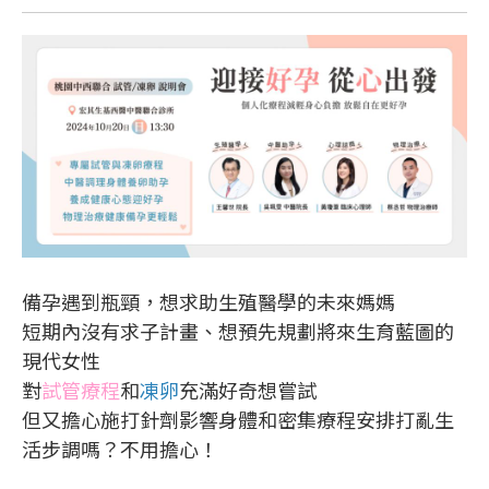
備孕遇到瓶頸，想求助生殖醫學的未來媽媽
短期內沒有求子計畫、想預先規劃將來生育藍圖的
現代女性
對
試管療程
和
凍卵
充滿好奇想嘗試
但又擔心施打針劑影響身體和密集療程安排打亂生
活步調嗎？不用擔心！