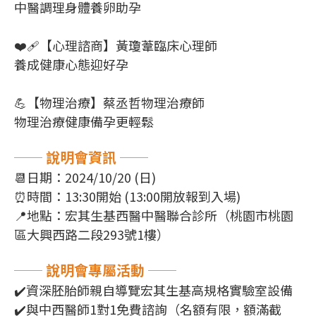
中醫調理身體養卵助孕
❤️‍🩹【心理諮商】黃瓊葦臨床心理師
養成健康心態迎好孕
💪【物理治療】蔡丞哲物理治療師
物理治療健康備孕更輕鬆
── 說明會資訊 ──
📆日期：2024/10/20 (日)
⏰時間：13:30開始 (13:00開放報到入場)
📍地點：宏其生基西醫中醫聯合診所（桃園市桃園
區大興西路二段293號1樓）
── 說明會專屬活動 ──
✔️資深胚胎師親自導覽宏其生基高規格實驗室設備
✔️與中西醫師1對1免費諮詢（名額有限，額滿截