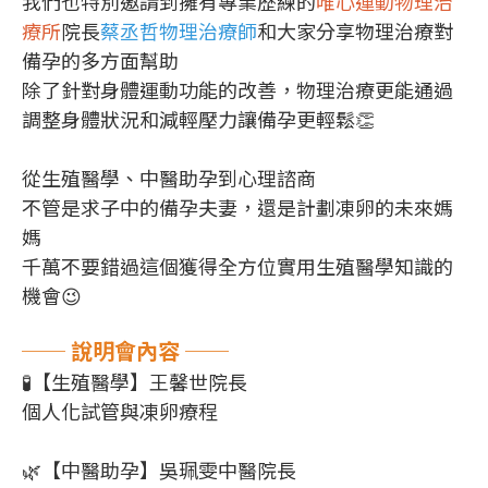
我們也特別邀請到擁有專業歷練的
唯心運動物理治
療所
院長
蔡丞哲物理治療師
和大家分享物理治療對
備孕的多方面幫助
除了針對身體運動功能的改善，物理治療更能通過
調整身體狀況和減輕壓力讓備孕更輕鬆👏
從生殖醫學、中醫助孕到心理諮商
不管是求子中的備孕夫妻，還是計劃凍卵的未來媽
媽
千萬不要錯過這個獲得全方位實用生殖醫學知識的
機會😉
── 說明會內容 ──
🧪【生殖醫學】王馨世院長
個人化試管與凍卵療程
🌿【中醫助孕】吳珮雯中醫院長