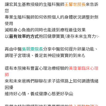
讓宏其生基教授級的生殖科醫師
王馨世院長
來告訴
您
專業生殖科醫師如何依照個人的身體狀況調整針劑
使用
減輕身心負擔的同時也能達到療程最佳效果
以
最有效率的方式
抱回健康寶寶/凍存未來生育力✨
再由中醫
吳珮雯院長
分享中醫如何提升卵巢功能、
調理子宮環境、養足氣神迎接寶寶的到來💪
還有本院擁有豐富心理治療經驗的
黃瓊葦臨床心理
師
來和未來爸媽們聊聊在求子這條路上如何調適情緒
困擾
維持好心情，養成健康心態更好孕🤗