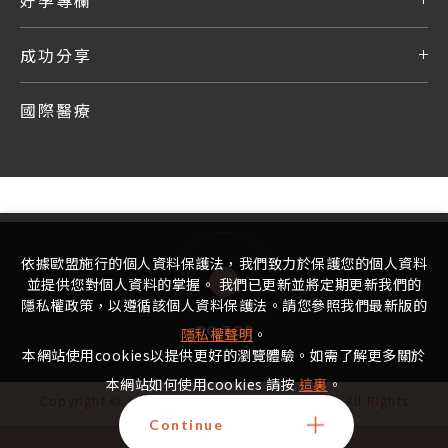
成功分享
國際醫療
依據歐盟施行的個人資料保護法，我們致力於保護您的個人資料
並提供您對個人資料的掌握。 我們已更新並將定期更新我們的
隱私權政策，以遵循該個人資料保護法。請您參照我們最新版的
GO TOP
隱私權聲明
。
本網站使用cookies以提供更好的瀏覽體驗。如需了解更多關於
本網站如何使用cookies 請按
這裏
。
Copyright © 2022 - 2025 宏其生基國際生殖中心 All Rights
Reserved.
Continue
禁止任何網際網路服務業者轉錄本中心的資訊內容供人點閱