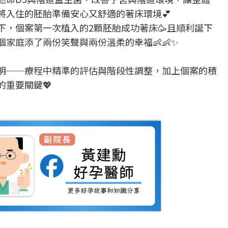
將入住的胚胎準備安心又舒適的著床環境💕
下，個案第一次植入的2顆胚胎成功著床🥳且順利誕下
家庭添了兩份笑聲與兩份溫柔的幸福👶👶✨
明──療程中精準的評估與階段性調整，加上個案的積
的重要關鍵💖