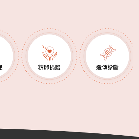
兒
精卵捐贈
遺傳診斷