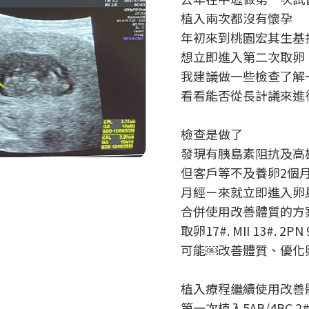
植入兩次都沒有懷孕
年初來到桃園宏其生基
想立即進入第二次取卵
我建議做一些檢查了解
看看能否從長計議來進行
檢查是做了
發現有胰島素阻抗及高
但客戶等不及養卵2個
月經ㄧ來就立即進入卵
合併使用改善體質的方
取卵17#. MII 13#. 2PN
可能￼改善體質、優化
植入療程繼續使用改善
第一次植入5AB/4BC 2