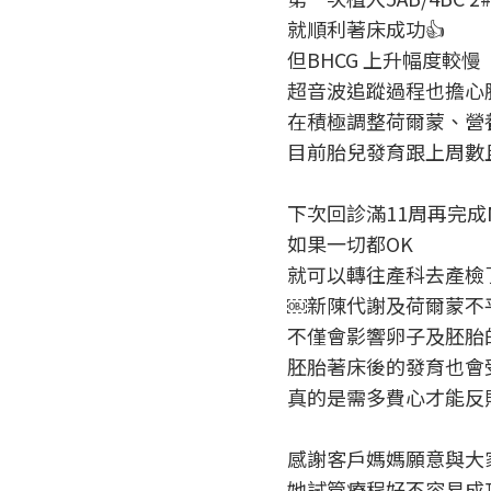
就順利著床成功👍
但BHCG 上升幅度較慢
超音波追蹤過程也擔心
在積極調整荷爾蒙、營
目前胎兒發育跟上周數
下次回診滿11周再完成N
如果一切都OK
就可以轉往產科去產檢了
￼新陳代謝及荷爾蒙不
不僅會影響卵子及胚胎
胚胎著床後的發育也會
真的是需多費心才能反
感謝客戶媽媽願意與大
她試管療程好不容易成功