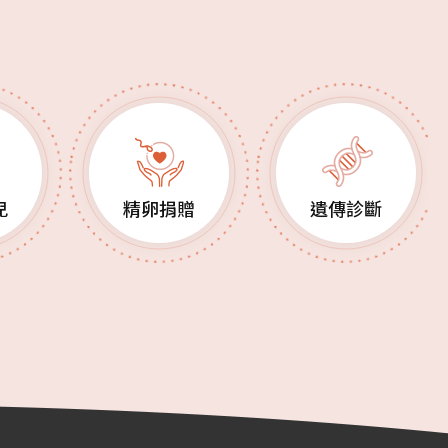
兒
精卵捐贈
遺傳診斷