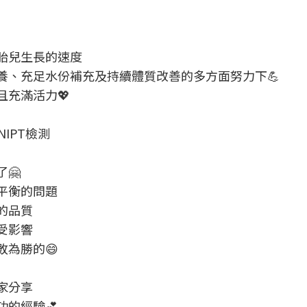
胎兒生長的速度
養、充足水份補充及持續體質改善的多方面努力下💪
且充滿活力💖
IPT檢測
🤗
平衡的問題
的品質
受影響
敗為勝的😄
家分享
的經驗💕