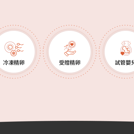
冷凍精卵
受贈精卵
試管嬰