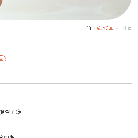
成功分享
回上頁
享
檢查了😄
管取卵