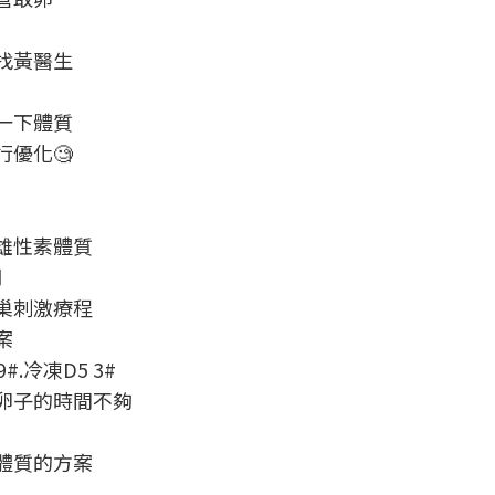
找黃醫生
一下體質
優化🧐
雄性素體質
月
巢刺激療程
案
 9#.冷凍D5 3#
卵子的時間不夠
體質的方案
#