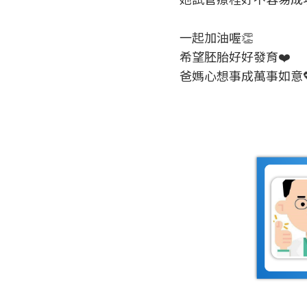
一起加油喔👏
希望胚胎好好發育❤️
爸媽心想事成萬事如意