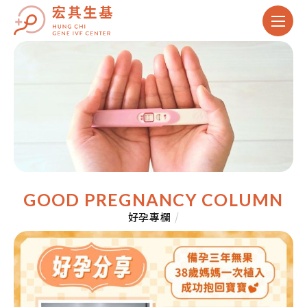
GOOD PREGNANCY COLUMN
好孕專欄
/