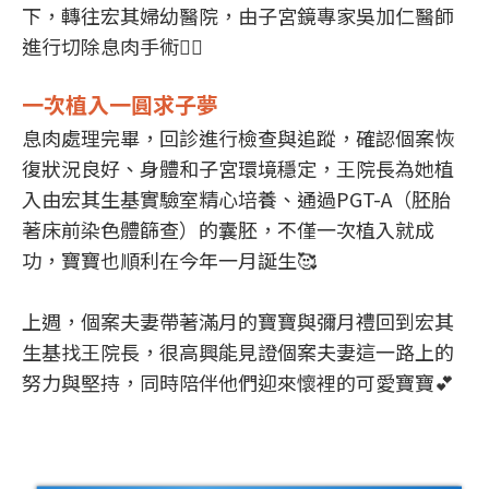
下，轉往宏其婦幼醫院，由子宮鏡專家吳加仁醫師
進行切除息肉手術👨‍⚕️
一次植入一圓求子夢
息肉處理完畢，回診進行檢查與追蹤，確認個案恢
復狀況良好、身體和子宮環境穩定，王院長為她植
入由宏其生基實驗室精心培養、通過PGT-A（胚胎
著床前染色體篩查）的囊胚，不僅一次植入就成
功，寶寶也順利在今年一月誕生🥰
上週，個案夫妻帶著滿月的寶寶與彌月禮回到宏其
生基找王院長，很高興能見證個案夫妻這一路上的
努力與堅持，同時陪伴他們迎來懷裡的可愛寶寶💕